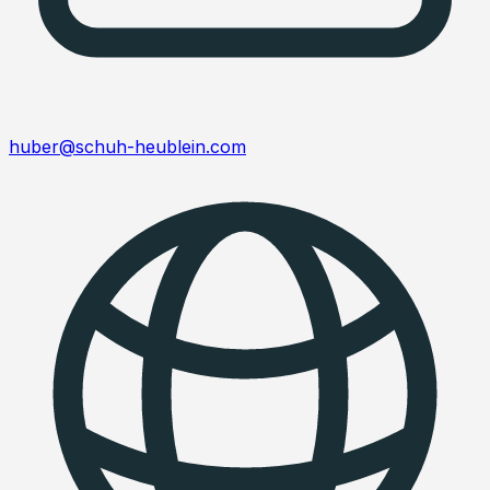
huber@schuh-heublein.com