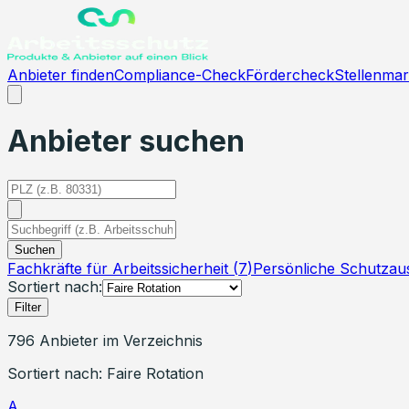
Anbieter finden
Compliance-Check
Fördercheck
Stellenmar
Anbieter suchen
Suchen
Fachkräfte für Arbeitssicherheit
(
7
)
Persönliche Schutzau
Sortiert nach:
Filter
796
Anbieter
im Verzeichnis
Sortiert nach:
Faire Rotation
A