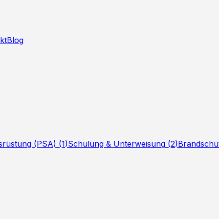
kt
Blog
srüstung (PSA)
(
1
)
Schulung & Unterweisung
(
2
)
Brandschu