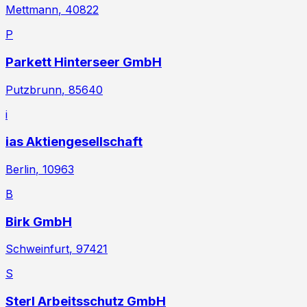
Mettmann
, 40822
P
Parkett Hinterseer GmbH
Putzbrunn
, 85640
i
ias Aktiengesellschaft
Berlin
, 10963
B
Birk GmbH
Schweinfurt
, 97421
S
Sterl Arbeitsschutz GmbH