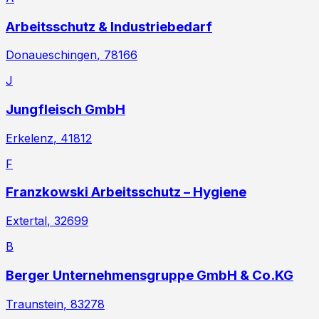
Arbeitsschutz & Industriebedarf
Donaueschingen
, 78166
J
Jungfleisch GmbH
Erkelenz
, 41812
F
Franzkowski Arbeitsschutz – Hygiene
Extertal
, 32699
B
Berger Unternehmensgruppe GmbH & Co.KG
Traunstein
, 83278