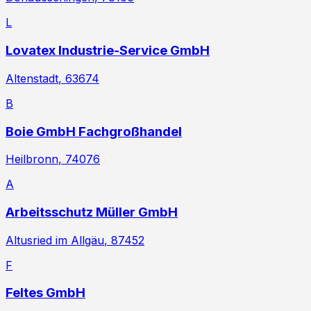
L
Lovatex Industrie-Service GmbH
Altenstadt
, 63674
B
Boie GmbH Fachgroßhandel
Heilbronn
, 74076
A
Arbeitsschutz Müller GmbH
Altusried im Allgäu
, 87452
F
Feltes GmbH